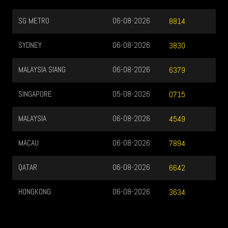
SG METRO
06-08-2026
8814
SYDNEY
06-08-2026
3830
MALAYSIA SIANG
06-08-2026
6379
SINGAPORE
05-08-2026
0715
MALAYSIA
06-08-2026
4549
MACAU
06-08-2026
7894
QATAR
06-08-2026
6642
HONGKONG
06-08-2026
3634