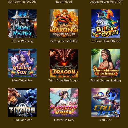
Spin Domino QiuQiu
Robin Hood
Legend of Wusheng 40K
Heibai Wuchang
Barong Sacred Battle
The Four Divine Beasts
Nine Tailed Fox
Trial of the Fire Dragon
Puteri Gunung Ledang
Titan Monster
Flowerish Fairy
Call UFO