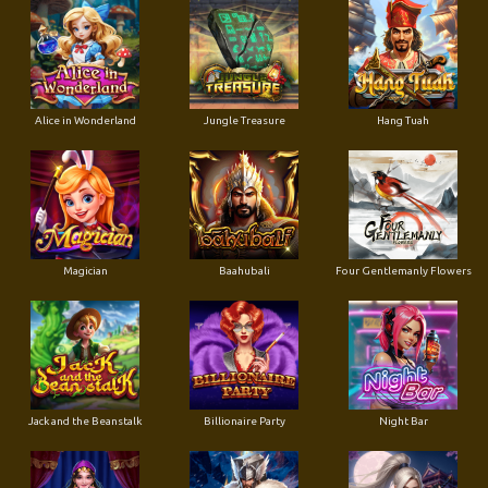
Alice in Wonderland
Jungle Treasure
Hang Tuah
Magician
Baahubali
Four Gentlemanly Flowers
Jack and the Beanstalk
Billionaire Party
Night Bar