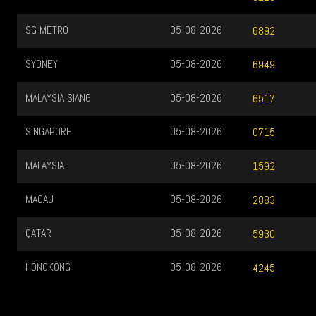
SG METRO
05-08-2026
6892
SYDNEY
05-08-2026
6949
MALAYSIA SIANG
05-08-2026
6517
SINGAPORE
05-08-2026
0715
MALAYSIA
05-08-2026
1592
MACAU
05-08-2026
2883
QATAR
05-08-2026
5930
HONGKONG
05-08-2026
4245