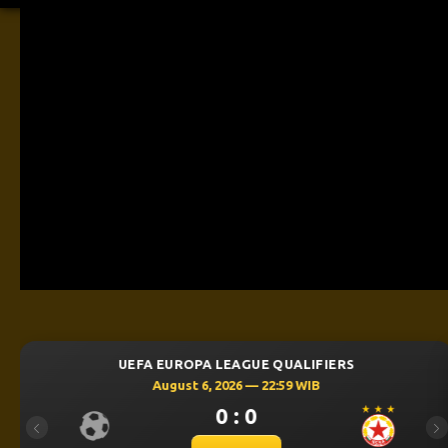
PA LEAGUE QUALIFIERS
UEFA EUROPA
 6, 2026 — 22:59 WIB
August 6
0 : 0
Previous
Ne