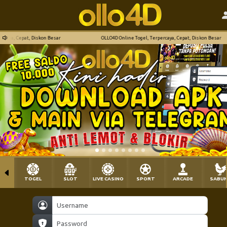
a, Cepat, Diskon Besar
OLLO4D Online Togel, Terpercaya, Cepat, Diskon Besar
TOGEL
SLOT
LIVE CASINO
SPORT
ARCADE
SABU