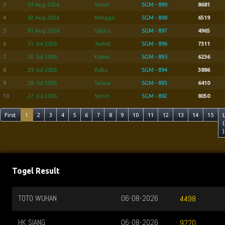
3
03 Aug 2026
Senin
SGM - 899
8681
4
02 Aug 2026
Minggu
SGM - 898
6519
5
01 Aug 2026
Sabtu
SGM - 897
4965
6
31 Jul 2026
Jumat
SGM - 896
7311
7
30 Jul 2026
Kamis
SGM - 895
6236
8
29 Jul 2026
Rabu
SGM - 894
3886
9
28 Jul 2026
Selasa
SGM - 893
6410
10
27 Jul 2026
Senin
SGM - 892
8050
First
1
2
3
4
5
6
7
8
9
10
11
12
13
14
15
(
)
Togel Result
TOTO WUHAN
06-08-2026
4498
HK SIANG
06-08-2026
9220