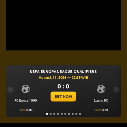
ROPA LEAGUE QUALIFIERS
UEFA CHAMPION
st 11, 2026 — 22:59 WIB
August 11,
0 : 0
Previous
Next
BET NOW
B
Larne FC
Bodo Glimt
-0.75
0.93
0.75
0.77